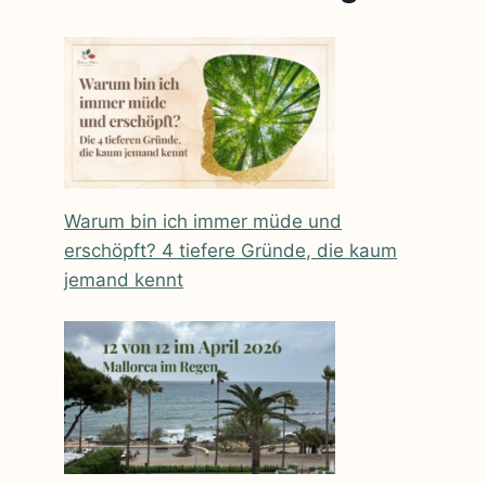
Warum bin ich immer müde und
erschöpft? 4 tiefere Gründe, die kaum
jemand kennt