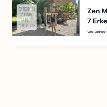
Zen Me
7 Erk
Von
Gudrun H