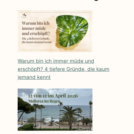
Warum bin ich immer müde und
erschöpft? 4 tiefere Gründe, die kaum
jemand kennt