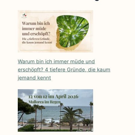
Warum bin ich immer müde und
erschöpft? 4 tiefere Gründe, die kaum
jemand kennt