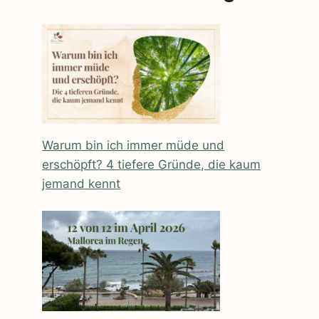
Warum bin ich immer müde und
erschöpft? 4 tiefere Gründe, die kaum
jemand kennt